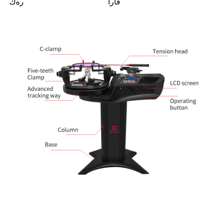
قارا
رەڭ