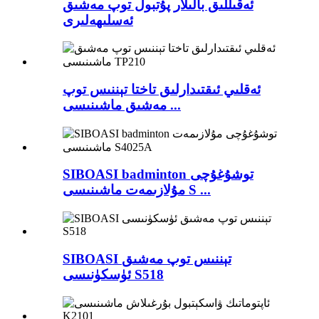
ئەقىللىق بالىلار پۇتبول توپ مەشىق
ئەسلىھەلىرى
ئەقلىي ئىقتىدارلىق تاختا تېننىس توپ
مەشىق ماشىنىسى ...
SIBOASI badminton توشۇغۇچى
مۇلازىمەت ماشىنىسى S ...
SIBOASI تېننىس توپ مەشىق
ئۈسكۈنىسى S518