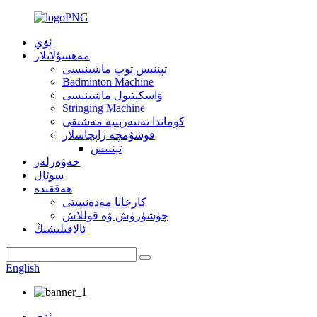
ئۆي
مەھسۇلاتلار
تېننىس توپ ماشىنىسى
Badminton Machine
ۋاسكېتبول ماشىنىسى
Stringing Machine
كوماندا تەنتەربىيە مەشىقى
قوشۇمچە زاپچاسلار
تېننىس
خەۋەرلەر
سوئال
ھەققىدە
كارخانا مەدەنىيىتى
چۈشۈرۈش ۋە قوللاش
ئالاقىلىشىڭ
English
ئۆي