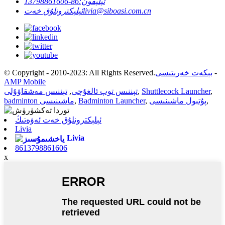
تېلېفون:
86-13798861606
livia@siboasi.com.cn
ئېلېكترونلۇق خەت
-
بېكەت خەرىتىسى
© Copyright - 2010-2023: All Rights Reserved.
AMP Mobile
,
Shuttlecock Launcher
,
تېننىس توپ ئالغۇچى
,
تېننىس مەشقاۋۇلى
,
پۇتبول ماشىنىسى
,
Badminton Launcher
,
badminton ماشىنىسى
ئېلېكترونلۇق خەت ئەۋەتىڭ
Livia
Livia
8613798861606
x