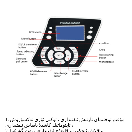
1. مۇقىم توختىماي تارتىش ئىقتىدارى ، توكنى ئۆزى تەكشۈرۈش
، ئاپتوماتىك كاشىلا بايقاش ئىقتىدارى
2. ساقلاش ئىچكى ساقلىغۇچ ئىقتىدارى ، تۆت گۇرۇپپا