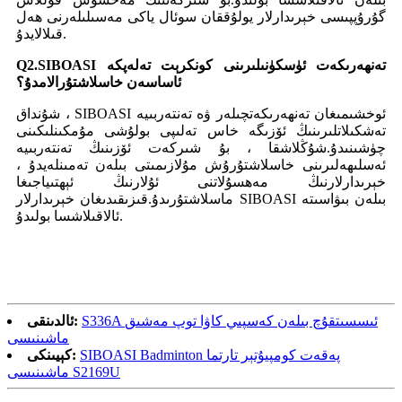
گۇرۇپپىسى خېرىدارلار يولۇققان سوئال ياكى مەسىلىلەرنى ھەل
قىلالايدۇ.
Q2.SIBOASI تەنھەرىكەت ئۈسكۈنىلىرىنى كونكرېت تەلەپكە
ئاساسەن خاسلاشتۇرالامدۇ؟
شۇنداق ، SIBOASI ئوخشىمىغان تەنھەرىكەتچىلەر ۋە تەنتەربىيە
تەشكىلاتلىرىنىڭ ئۆزىگە خاس تەلىپى بولۇشى مۇمكىنلىكىنى
چۈشىنىدۇ.شۇڭلاشقا ، بۇ شىركەت ئۆزىنىڭ تەنتەربىيە
ئەسلىھەلىرىنى خاسلاشتۇرۇش مۇلازىمىتى بىلەن تەمىنلەيدۇ ،
خېرىدارلارنىڭ مەھسۇلاتنى ئۇلارنىڭ ئېھتىياجىغا
ماسلاشتۇرىدۇ.قىزىقىدىغان خېرىدارلار SIBOASI بىلەن بىۋاسىتە
ئالاقىلاشسا بولىدۇ.
S336A ئىسسىتقۇچ بىلەن كەسپىي كاۋا توپ مەشىق
ئالدىنقى:
ماشىنىسى
SIBOASI Badminton پەقەت كومپيۇتېر تارتما
كېيىنكى:
ماشىنىسى S2169U