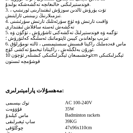
فوندستېرلىڭنى خالىغانچە تەڭشەشكە بولىدۇ.
3. تۆت يۈرۈش ئالدىن سوزۇش ئىقتىدارىنى ئورنىتىپ ،
تىزمىلارنىڭ زىيىنىنى ئازايتىش.
4. ۋاقىت تارتىش ۋە ئۈچ سۈرئەتلىك تارتىش سۈرئىتىنى
تەڭشەش ئەستە ساقلاش ئىقتىدارى
5. تۈگمە ۋە فوندستېرلىڭ تەڭشەكنى ئاشۇرۇش ، تۈگۈن ۋە
تىزىپ بولغاندىن كېيىن ئاپتوماتىك ئەسلىگە كەلتۈرۈش ؛
6. ماس قەدەملىك راكېتا قىسىش سىستېمىسى ، ئالتە نومۇرلۇق
ئورۇن بەلگىلەش ، راكېتادا تېخىمۇ تەكشى كۈچ.
ئوخشىمىغان ئېگىزلىكتىكى كىشىلەر ئۈچۈن 10cm ئېگىزلىكتىكى
قوشۇمچە ئىستون
مەھسۇلات پارامېتىرلىرى:
AC 100-240V
توك بېسىمى
35W
قۇۋۋەت
Badminton rackets
ماس كېلىدۇ
39KG
ساپ ئېغىرلىقى
47x96x110cm
چوڭلۇقى