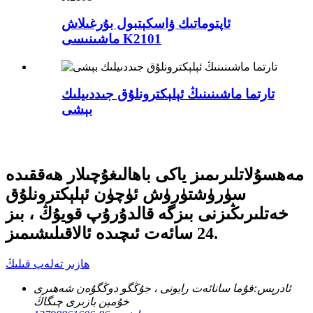
ئاپتوماتىك ۋاسكېتبول بۇرغىلاش
ماشىنىسى K2101
تارتما ماشىنىنىڭ ئېلېكترونلۇق جىددىيلىك
بېشى
مەھسۇلاتلىرىمىز ياكى باھالىغۇچىلار ھەققىدە
سۈرۈشتۈرۈش ئۈچۈن ئېلېكترونلۇق
خەتلىرىڭىزنى بىزگە قالدۇرۇپ قويۇڭ ، بىز
24 سائەت ئىچىدە ئالاقىلىشىمىز.
ھازىر تەلەپ قىلىڭ
ئادرېس:
فۇما سانائەت رايونى ، جۇڭگو دوڭگۇەن شەھىرى
خۇمېن بازىرى چىگاڭ