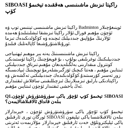
SIBOASI راكېتا تىزىش ماشىنىسى ھەققىدە تېخىمۇ
كۆپ
راكېتا تىزىش ماشىنىسى تېننىس توپ ۋە Badminton ئوينىغۇچىلار
ئۈچۈن مۇھىم قورال.ئۇلار راكېتا تىزىشقا ئىشلىتىلىدۇ ھەمدە
ئۇلارنىڭ مۇۋاپىق جىددىيلىك ئىچىدە ۋە كۆڭۈلدىكىدەك تىزما
ئورۇنلاشتۇرۇشىغا كاپالەتلىك قىلىدۇ.
راكېتا تىزىش ماشىنىسىنىڭ يەنە بىر موھىم ئېھتىياجى
جىددىيلىكنىڭ توغرىلىقى بولۇپ ، بۇ قويغۇچنىڭ راكېتا ئۈستىدىكى
كونترول مىقدارىنى بەلگىلەيدىغان مۇھىم.تىرناق جىددىيلىكى
ئىنتايىن مۇھىم ، ھەتتا كىچىك ئۆزگىرىشلەرمۇ توپچىنىڭ ئىپادىسىگە
زور تەسىر كۆرسىتىدۇ.كۆڭۈلدىكىدەك جىددىيلىكنى تەڭشەش ۋە
راكېتادىكى بارلىق تىزمىلارنىڭ ئىزچىللىقىنى ساقلاش ئىقتىدارى
ئەڭ ياخشى ئىقتىدار ئۈچۈن ئىنتايىن مۇھىم.
Q1.تېخىمۇ كۆپ ئۇچۇر ياكى سۈرۈشتۈرۈش ئۈچۈن SIBOASI
بىلەن قانداق ئالاقىلاشالايمەن؟
تېخىمۇ كۆپ ئۇچۇر ياكى سۈرۈشتۈرۈش ئۈچۈن ، خېرىدارلار
ئورگان تورى ئارقىلىق SIBOASI بىلەن ئالاقىلاشسا ياكى تېلېفون
ياكى ئېلېكترونلۇق خەت ئارقىلىق خېرىدارلار مۇلازىمەت ئەترىتى
بىلەن ئالاقىلاشسا بولىدۇ.بۇ شىركەتنىڭ مەخسۇس قوللاش