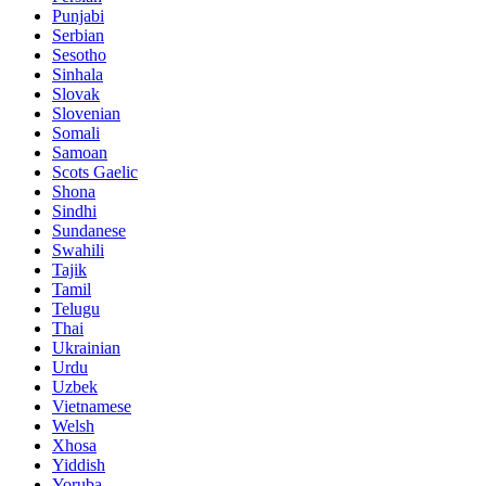
Punjabi
Serbian
Sesotho
Sinhala
Slovak
Slovenian
Somali
Samoan
Scots Gaelic
Shona
Sindhi
Sundanese
Swahili
Tajik
Tamil
Telugu
Thai
Ukrainian
Urdu
Uzbek
Vietnamese
Welsh
Xhosa
Yiddish
Yoruba