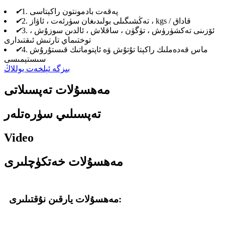
1. پەقەت بادمونتون راكېتاسى
✔
2. تەڭشىگىلى بولىدىغان سۈرئەت ، ئاۋاز ، kgs / قاداق
✔
3. ئۆزىنى تەكشۈرۈش ، تۈگۈن ، ساقلاش ، ئالدىن سوزۇش ،
✔
توختىماي تارتىش ئىقتىدارى
4. ماس قەدەملىك راكېتا تۇتۇش ۋە ئاپتوماتىك قىستۇرۇش
✔
سىستېمىسى
بىزگە ئېلخەت يوللاڭ
مەھسۇلات تەپسىلاتى
تەپسىلىي سۈرەتلەر
Video
مەھسۇلات خەتكۈچلىرى
مەھسۇلات يارقىن نۇقتىلىرى: