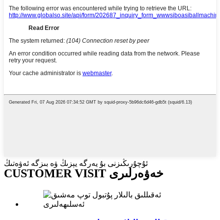
ئۇچۇرىڭىزنى بۇ يەرگە يېزىڭ ۋە بىزگە ئەۋەتىڭ
CUSTOMER VISIT خەۋەرلىرى