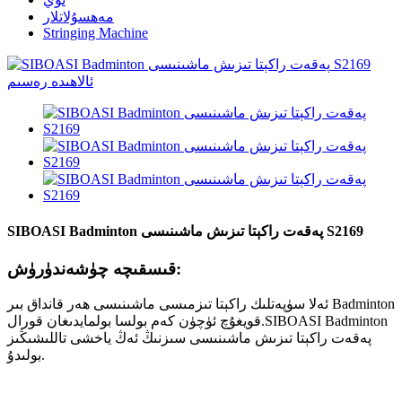
مەھسۇلاتلار
Stringing Machine
SIBOASI Badminton پەقەت راكېتا تىزىش ماشىنىسى S2169
قىسقىچە چۈشەندۈرۈش:
ئەلا سۈپەتلىك راكېتا تىزمىسى ماشىنىسى ھەر قانداق بىر Badminton
قويغۇچ ئۈچۈن كەم بولسا بولمايدىغان قورال.SIBOASI Badminton
پەقەت راكېتا تىزىش ماشىنىسى سىزنىڭ ئەڭ ياخشى تاللىشىڭىز
بولىدۇ.